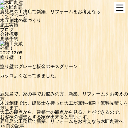
鹿児島の工務店で新築、リフォームをお考えなら
トップページ
木匠創建の家づくり
施工実績
ブログ
会社概要
見学予約
外壁！
2020.12.08
塗り壁！！
塗り壁のグレーと板金のモスグリーン！
カッコよくなってきました。
鹿児島で、家の事でお悩みの方、新築、リフォームをお考えの
方、
木匠創建では、建築士を持った大工が無料相談・無料見積りを
致します。
大工の観点から、建築士の観点から見ることができるので、
お客様の理想とする家が出来ると思います。
鹿児島の工務店で新築、リフォームをお考えなら木匠創建へ
<< 前の記事