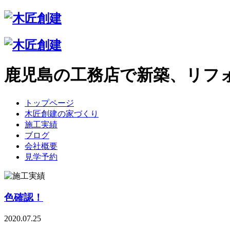
鹿児島の工務店で新築、リフ
トップページ
木匠創建の家づくり
施工実績
ブログ
会社概要
見学予約
色確認！
2020.07.25