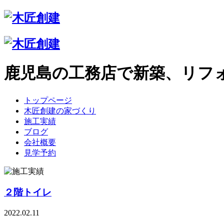
鹿児島の工務店で新築、リフ
トップページ
木匠創建の家づくり
施工実績
ブログ
会社概要
見学予約
２階トイレ
2022.02.11